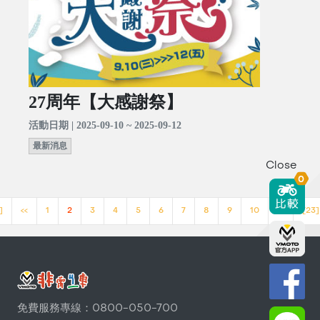
27周年【大感謝祭】
活動日期 | 2025-09-10 ~ 2025-09-12
最新消息
Close
0
]
<<
1
2
3
4
5
6
7
8
9
10
>>
[23]
免費服務專線：0800-050-700