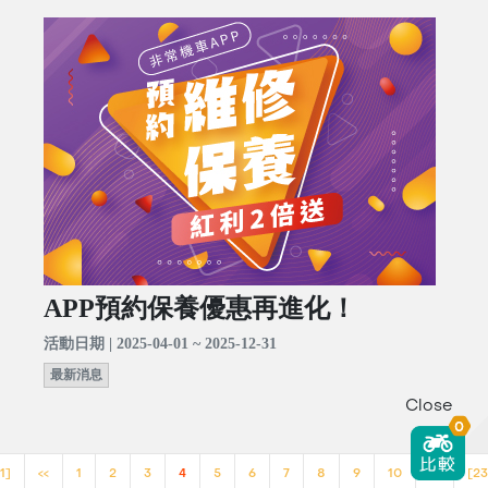
APP預約保養優惠再進化！
活動日期 | 2025-04-01 ~ 2025-12-31
最新消息
Close
0
1]
<<
1
2
3
4
5
6
7
8
9
10
>>
[23