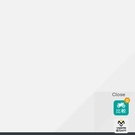
Close
0