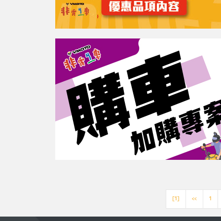
[1]
<<
1