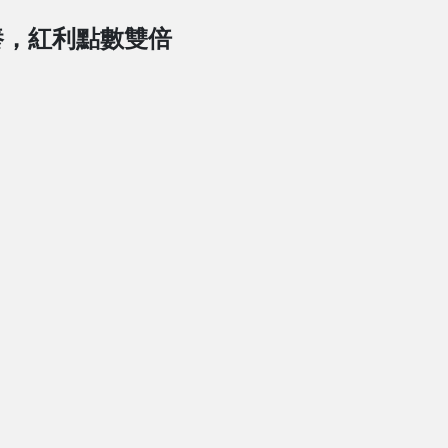
養，紅利點數雙倍