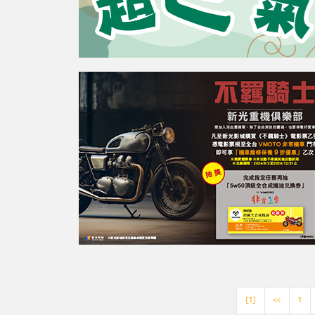
[1]
<<
1