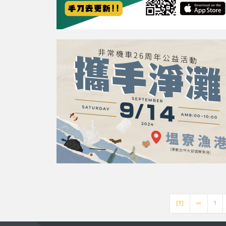
[1]
<<
1