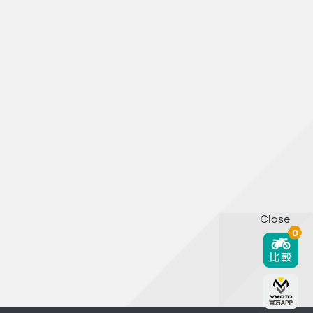
Close
0