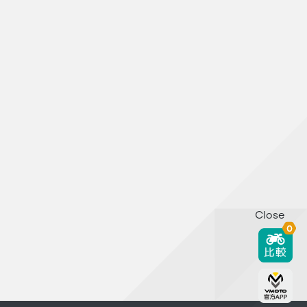
Close
0