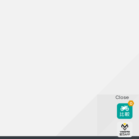
Close
0