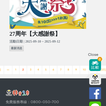
27周年【大感謝祭】
活動日期 | 2025-09-10 ~ 2025-09-12
最新消息
Close
0
]
<<
1
2
3
4
5
6
7
8
9
10
>>
[23]
免費服務專線：0800-050-700