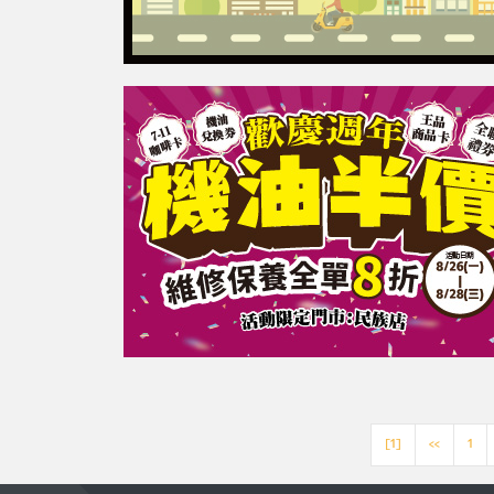
[1]
<<
1