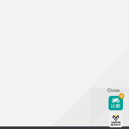
Close
0