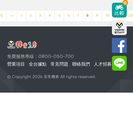
0
1]
<<
1
2
3
4
5
6
7
8
9
10
>>
[23
免費服務專線：0800-050-700
營業項目
全台據點
常見問題
聯絡我們
人才招募
© Copyright
2026
非常機車 All rights reserved.