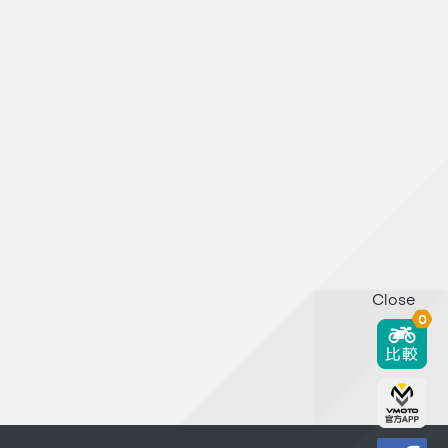
Close
0