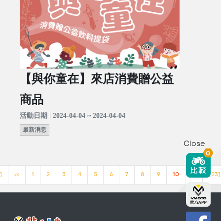
【與你童在】來店消費贈公益
商品
活動日期 | 2024-04-04 ~ 2024-04-04
最新消息
Close
0
]
<<
1
2
3
4
5
6
7
8
9
10
>>
[23]