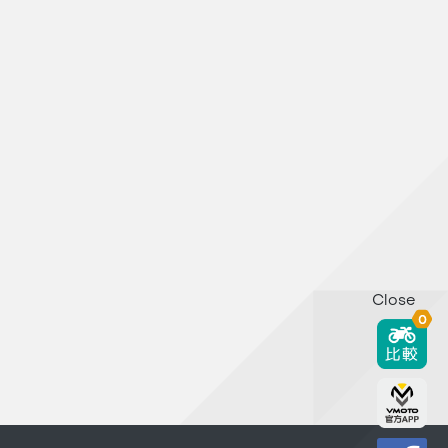
Close
0