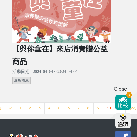
【與你童在】來店消費贈公益
商品
活動日期 | 2024-04-04 ~ 2024-04-04
最新消息
Close
0
]
<<
1
2
3
4
5
6
7
8
9
10
>>
[23]