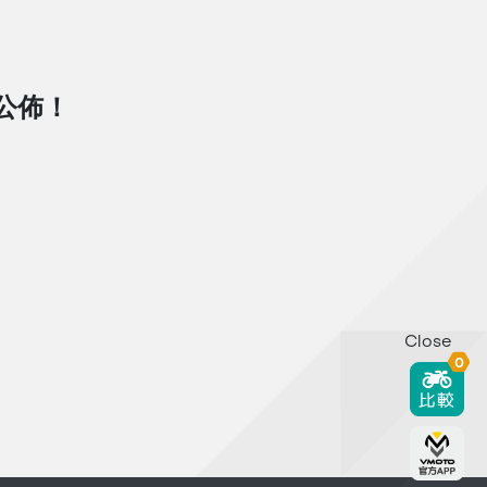
D公佈！
Close
0