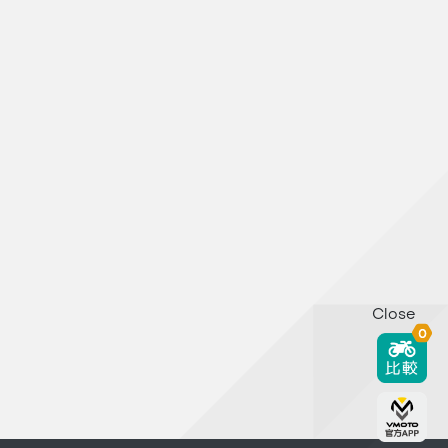
Close
0