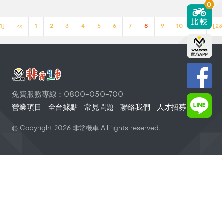
0
1]
<<
1
2
3
4
5
6
7
8
9
10
>>
[23
免費服務專線：0800-050-700
營業項目
全台據點
常見問題
聯絡我們
人才招募
© Copyright
2026
非常機車 All rights reserved.