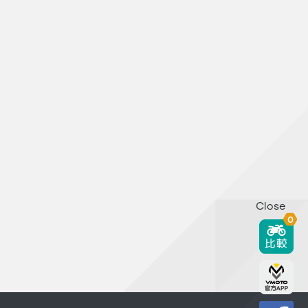
Close
0