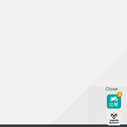
Close
0