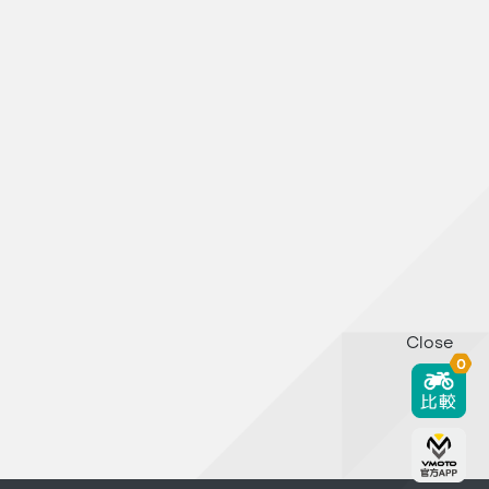
Close
0