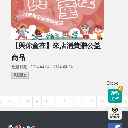
【與你童在】來店消費贈公益
商品
活動日期 | 2024-04-04 ~ 2024-04-04
最新消息
Close
0
]
<<
1
2
3
4
5
6
7
8
9
10
>>
[23]