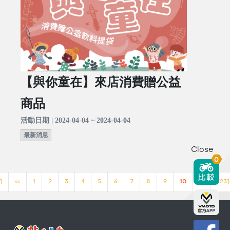
【與你童在】來店消費贈公益
商品
活動日期 | 2024-04-04 ~ 2024-04-04
最新消息
Close
0
]
<<
1
2
3
4
5
6
7
8
9
10
>>
[23]