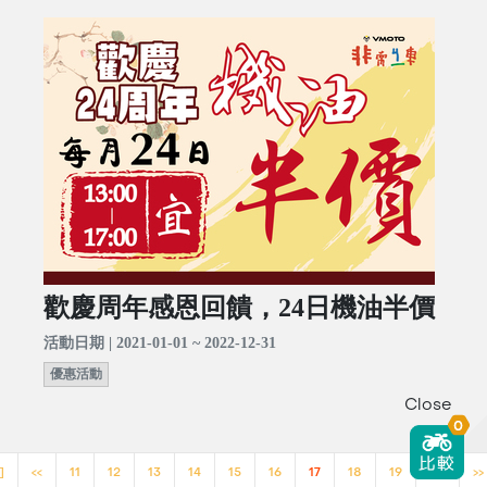
歡慶周年感恩回饋，24日機油半價
活動日期 | 2021-01-01 ~ 2022-12-31
優惠活動
Close
0
]
<<
11
12
13
14
15
16
17
18
19
20
>>