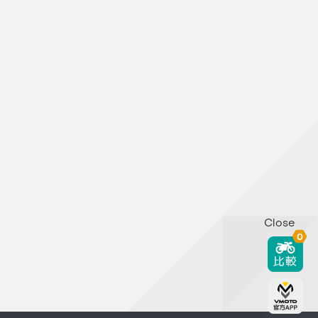
Close
0