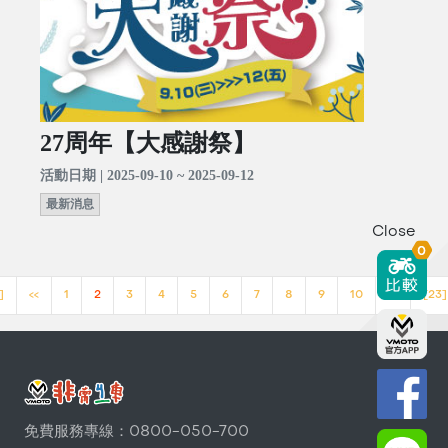
27周年【大感謝祭】
活動日期 | 2025-09-10 ~ 2025-09-12
最新消息
Close
0
]
<<
1
2
3
4
5
6
7
8
9
10
>>
[23]
免費服務專線：0800-050-700