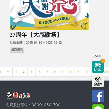
27周年【大感謝祭】
活動日期 | 2025-09-10 ~ 2025-09-12
最新消息
Close
0
]
<<
1
2
3
4
5
6
7
8
9
10
>>
[23]
免費服務專線：0800-050-700