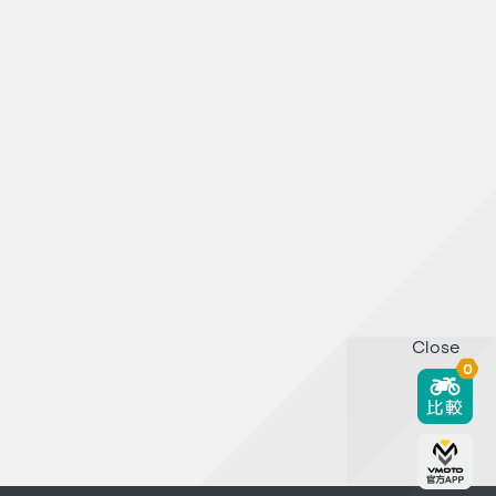
Close
0