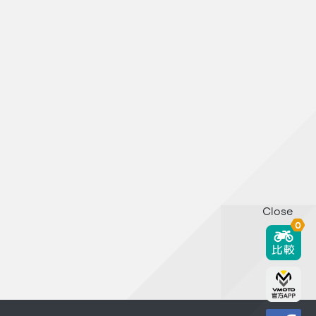
Close
0