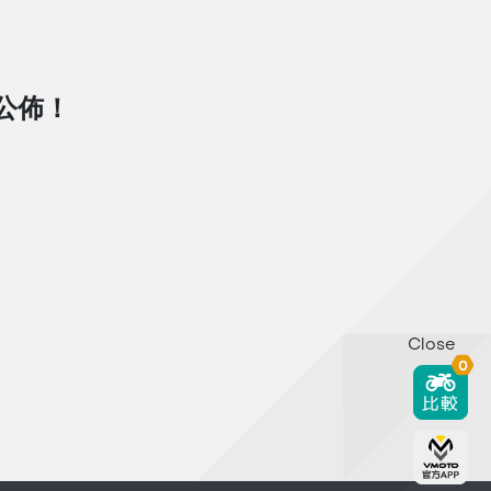
D公佈！
Close
0