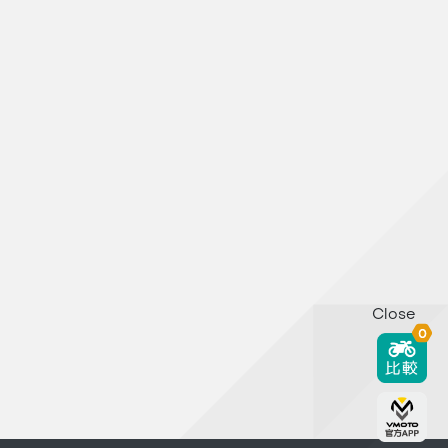
Close
0