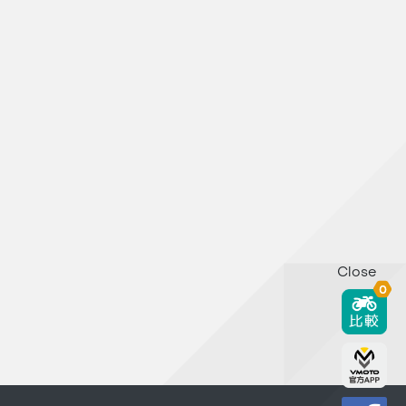
Close
0