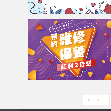
[1]
<<
1