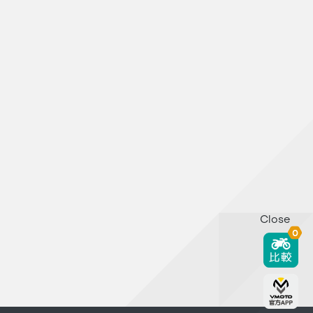
Close
0