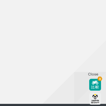
Close
0