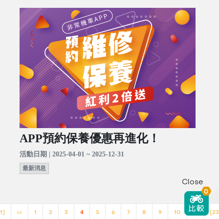
APP預約保養優惠再進化！
活動日期 | 2025-04-01 ~ 2025-12-31
最新消息
Close
0
1]
<<
1
2
3
4
5
6
7
8
9
10
>>
[23