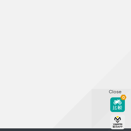
Close
0