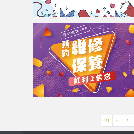
[1]
<<
1