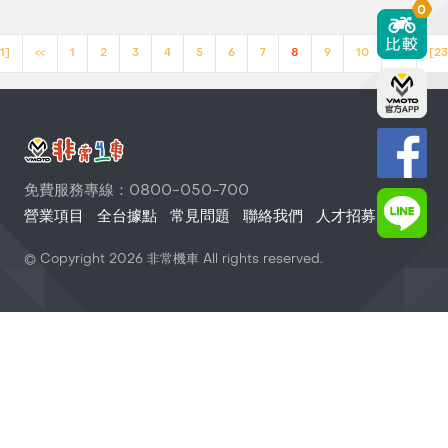
0
1]
<<
1
2
3
4
5
6
7
8
9
10
>>
[23
免費服務專線：0800-050-700
營業項目
全台據點
常見問題
聯絡我們
人才招募
© Copyright
2026
非常機車 All rights reserved.