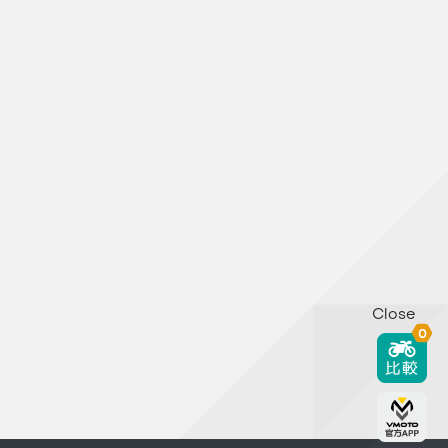
Close
0