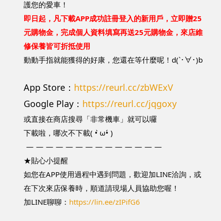
護您的愛車！ 
即日起，凡下載APP成功註冊登入的新用戶，立即贈25
元購物金，完成個人資料填寫再送25元購物金，來店維
修保養皆可折抵使用
動動手指就能獲得的好康，您還在等什麼呢！
d(`･∀･)b
App Store：
https://reurl.cc/zbWExV
Google Play：
https://reurl.cc/jqgoxy
或直接在商店搜尋「非常機車」就可以囉 
下載啦，哪次不下載
( • ̀ω•́ )
—
—
—
—
—
—
—
—
—
—
—
—
—
—
★
貼心小提醒
如您在APP使用過程中遇到問題，歡迎加LINE洽詢，或
在下次來店保養時，順道請現場人員協助您喔！ 
加LINE聊聊：
https://lin.ee/zIPifG6