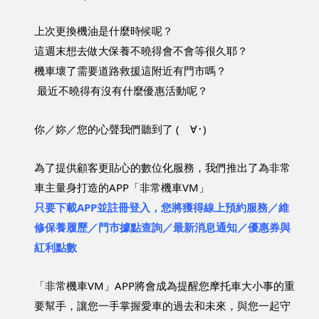
上次更換機油是什麼時候呢？ 
這週末想去做大保養不曉得會不會等很久耶？ 
機車壞了需要道路救援這附近有門市嗎？
 最近不曉得有沒有什麼優惠活動呢？ 
你
／
妳
／
您的心聲我們聽到了 
(ゝ∀･)
為了提供顧客更貼心的數位化服務，我們推出了為非常
車主量身打造的APP「非常機車VM」
只要下載APP並註冊登入，您將獲得線上預約服務／維
修保養履歷／門市據點查詢／最新消息通知／優惠券與
紅利點數
「非常機車VM」APP將會成為提醒您摩托車大小事的重
要幫手，讓您一手掌握愛車的過去和未來，與您一起守