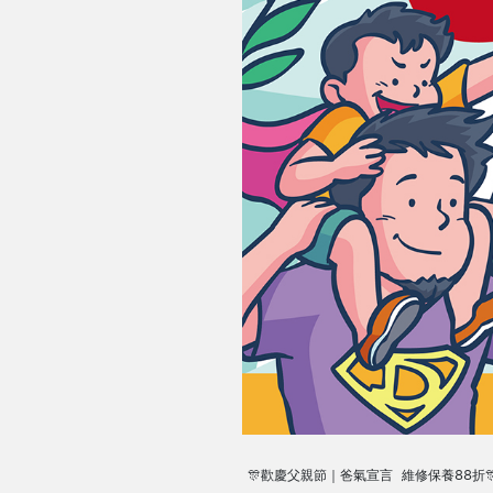
🎊歡慶父親節｜爸氣宣言 維修保養88折