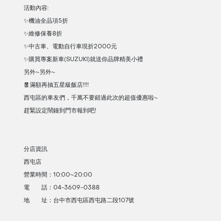
活動內容:
✨機油全品項5折
✨維修保養8折
✨中古車、電動自行車現折2000元
✨購買專案新車(SUZUKI)就送你品牌精美小禮
另外~另外~
🧧滿額再抽五星級飯店!!!!
西屯區的車友們，千萬不要錯過此次的超值優惠啦~
趕緊設定鬧鐘到門市報到吧!
分店資訊
西屯店
營業時間：10:00~20:00
電 話：04-3609-0388
地 址：台中市西屯區西屯路二段107號