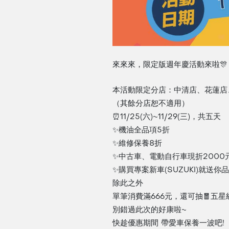
來來來，限定版週年慶活動來啦🎊
本活動限定分店：中清店、花蓮店
（其餘分店恕不適用）
⏰11/25(六)~11/29(三)，共五天
✨機油全品項5折
✨維修保養8折
✨中古車、電動自行車現折2000
✨購買專案新車(SUZUKI)就送你
除此之外
單筆消費滿666元，還可抽🧧五星級飯
別錯過此次的好康啦~
快趁優惠期間 帶愛車保養一波吧!