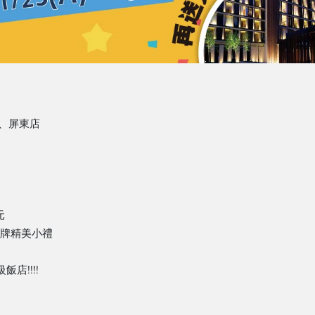
、屏東店
元
品牌精美小禮
店!!!!