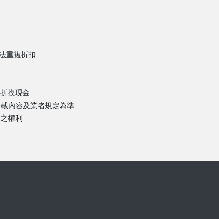
無法重複折扣
求折換現金
登載內容及業者規定為準
動之權利