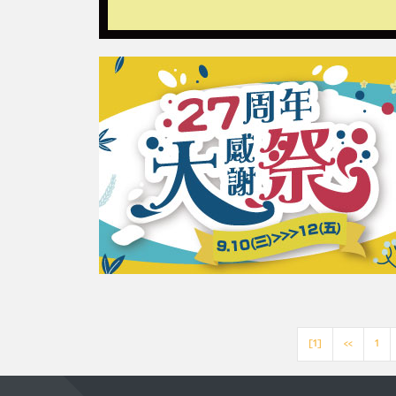
[1]
<<
1