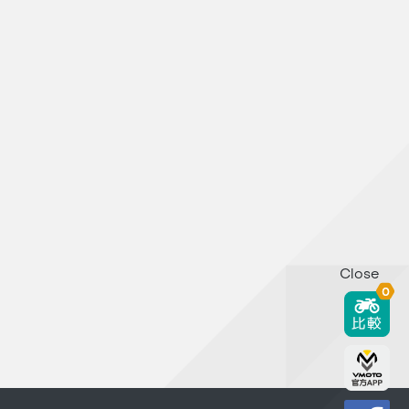
Close
0