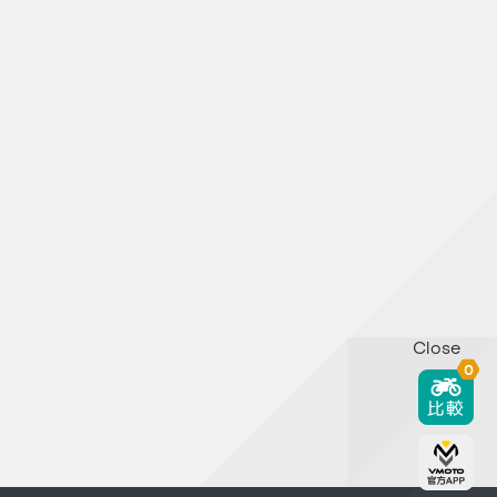
Close
0