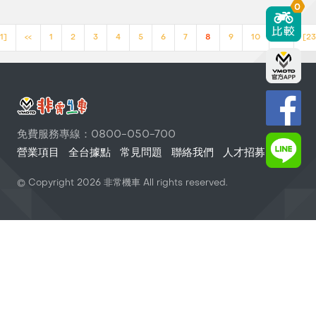
0
1]
<<
1
2
3
4
5
6
7
8
9
10
>>
[23
免費服務專線：0800-050-700
營業項目
全台據點
常見問題
聯絡我們
人才招募
© Copyright
2026
非常機車 All rights reserved.