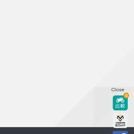
Close
0