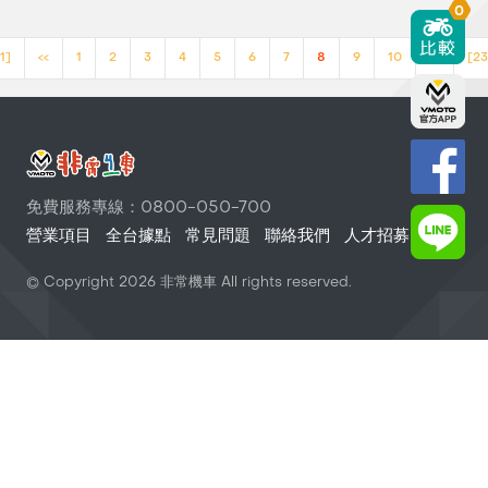
0
1]
<<
1
2
3
4
5
6
7
8
9
10
>>
[23
免費服務專線：0800-050-700
營業項目
全台據點
常見問題
聯絡我們
人才招募
© Copyright
2026
非常機車 All rights reserved.