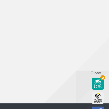
Close
0