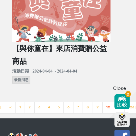
【與你童在】來店消費贈公益
商品
活動日期 | 2024-04-04 ~ 2024-04-04
最新消息
Close
0
]
<<
1
2
3
4
5
6
7
8
9
10
>>
[23]