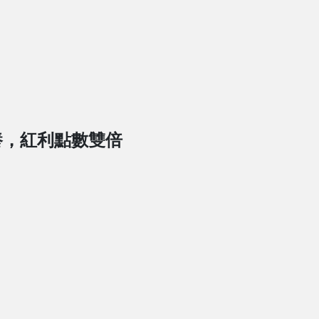
養，紅利點數雙倍