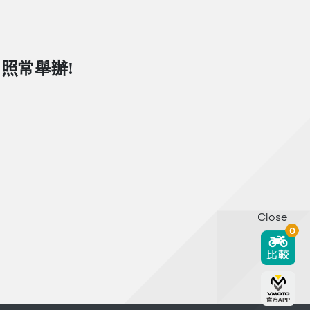
日照常舉辦!
Close
0