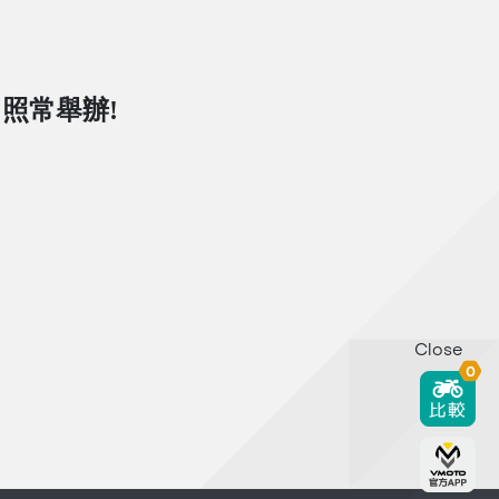
日照常舉辦!
Close
0