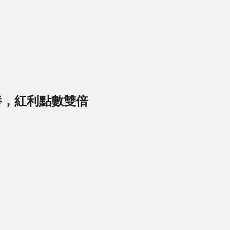
養，紅利點數雙倍